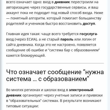
всего означает одно: вход в
дневник
перестроили на
Если ошибка связана с паролем: что делать
авторизацию через государственные сервисы, и ваш
Детская учетная запись и “обучаться” через госуслуга
аккаунт пока не подходит под новый способ входа. Ниже
(если вопрос касается ребенка)
— понятный алгоритм, который помогает большинству
Как зарегистрироваться, если у вас нет доступа к
родителей и учеников быстро восстановить
доступ
.
госуслуга
Если вы пришли из другой школы
Главная идея такая: чаще всего требуется
госуслуга
-
Мини-памятка: что делать по шагам
вход (через ЕСИА), а не старый
пароль
или логин от
Где искать инструкции и “регламент” для
сайта дневника. Когда это не настроено, появляется
образовательных систем
сообщение об ошибке и “система бар с образованием”
Итог
кажется блокирующей.
Что означает сообщение “нужна
система … с образованием”
Во многих регионах и школах вход в
электронный
дневник
организуют через учетные записи и привязки
в “образовательных” системах. В результате возникают
типовые ситуации: