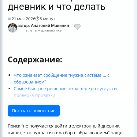
дневник и что делать
📅
21 мая 2026
⏱
6 минут
автор: Анатолий Малинин
9 лет в журналистике
Содержание:
Что означает сообщение “нужна система … с
образованием”
Самое быстрое решение: вход через госуслуга и
проверка привязки
Если вы входите по логину и паролю: что сделать,
чтобы стало работать
Показать полностью
“Удалить связь с учетной записью…” — это
нормально или ошибка?
Поиск “не получается войти в электронный дневник,
Проверьте, прикреплен ли ребёнок (частая причина
пишет, что нужна система бар с образованием” чаще
“нет доступа”)