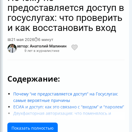
предоставляется доступ в
госуслугах: что проверить
и как восстановить вход
📅
21 мая 2026
⏱
6 минут
автор: Анатолий Малинин
9 лет в журналистике
Содержание:
Почему “не предоставляется доступ” на Госуслугах:
самые вероятные причины
ЕСИА и доступ: как это связано с “входом” и “паролем”
Двухфакторная авторизация: что поменялось и
почему может не работать доступ
Как быстро исправить проблему с входом на портал
Показать полностью