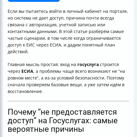
Госуслуг
Если доступ “блокирован временно” для ЕИС через
Если вы пытаетесь войти в личный кабинет на портале,
ЕСИА: отдельный сценарий
но система не дает доступ, причина почти всегда
Как восстановить доступ при временной блокировке:
связана с авторизация, учетной записью или
понятный план
контактными данными. В этой статье разберём самые
Что делать, если не приходят СМС и нет доступа к
частые сценарии, в том числе когда ограничивается
старому номеру
доступ к ЕИС через ЕСИА, и дадим понятный план
Почему вы можете “всё делать правильно”, но всё
действий.
равно не войти
Профилактика: как снизить риск блокировок и
Главная мысль простая: вход на
госуслуга
строится
повторных проблем
через
ЕСИА
, а проблемы чаще всего возникают не “на
Краткая памятка “что сделать прямо сейчас”
ровном месте”, а из‑за условий безопасности. Поэтому
сначала проверяем базовые вещи, а уже затем идём в
восстановление.
Почему “не предоставляется
доступ” на Госуслугах: самые
вероятные причины