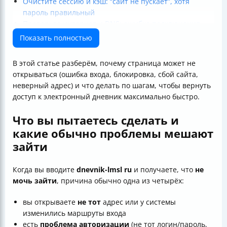
Очистите сессию и кэш: “сайт не пускает”, хотя
пароль правильный
Проверьте интернет и DNS: ошибка подключения
маскируется под “не могу зайти”
Показать полностью
Попробуйте другой браузер и устройство
Проверьте расширения и блокировки
В этой статье разберём, почему страница может не
Если ошибка говорит про доступ/аккаунт: действуйте
открываться (ошибка входа, блокировка, сбой сайта,
как при авторизации
неверный адрес) и что делать по шагам, чтобы вернуть
Если причина на стороне сервиса: как понять, что
доступ к электронный дневник максимально быстро.
это не вы
Как связать решение с тем, что происходит в
Что вы пытаетесь сделать и
образовательном процессе
какие обычно проблемы мешают
Мини-памятка: что сделать в первые 10 минут
зайти
Когда пора обращаться в поддержку и что
подготовить
Важная мысль напоследок
Когда вы вводите
dnevnik-lmsl ru
и получаете, что
не
мочь зайти
, причина обычно одна из четырёх:
вы открываете
не тот
адрес или у системы
изменились маршруты входа
есть
проблема авторизации
(не тот логин/пароль,