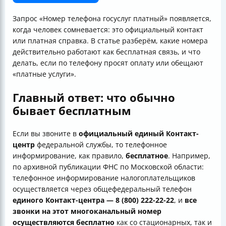
Записывают ли звонки и кто отвечает
Самая важная проверка: какой номер вы набираете
Запрос «Номер телефона госуслуг платный» появляется,
Что делать, если вам всё равно сказали «номер
когда человек сомневается: это официальный контакт
платный»
или платная справка. В статье разберём, какие номера
Итог
действительно работают как бесплатная связь, и что
делать, если по телефону просят оплату или обещают
«платные услуги».
Главный ответ: что обычно
бывает бесплатным
Если вы звоните в
официальный единый Контакт-
центр
федеральной службы, то телефонное
информирование, как правило,
бесплатное
. Например,
по архивной публикации ФНС по Московской области:
телефонное информирование налогоплательщиков
осуществляется через общефедеральный телефон
единого Контакт-центра — 8 (800) 222-22-22
, и
все
звонки на этот многоканальный номер
осуществляются бесплатно
как со стационарных, так и