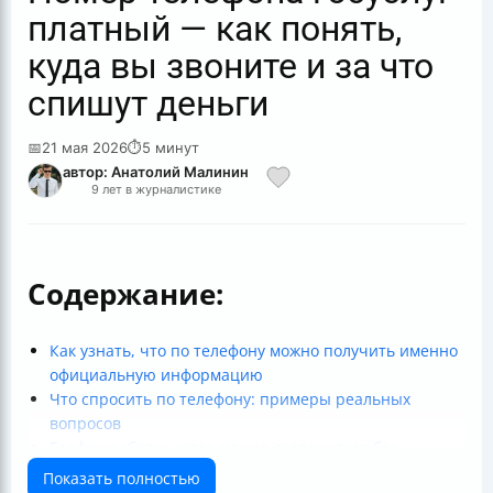
платный — как понять,
куда вы звоните и за что
спишут деньги
📅
21 мая 2026
⏱
5 минут
автор: Анатолий Малинин
9 лет в журналистике
Содержание:
Как узнать, что по телефону можно получить именно
официальную информацию
Что спросить по телефону: примеры реальных
вопросов
График работы: когда можно дозвониться без
ожидания “в нерабочее”
Показать полностью