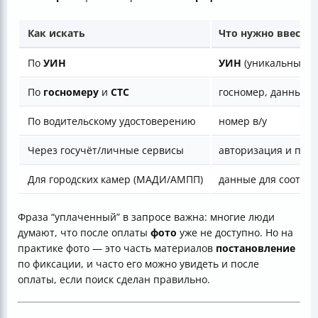
Как искать
Что нужно ввести
По
УИН
УИН
(уникальный и
По
госномеру
и
СТС
госномер, данные 
По водительскому удостоверению
номер в/у
Через госучёт/личные сервисы
авторизация и поис
Для городских камер (МАДИ/АМПП)
данные для соотве
Фраза “уплаченный” в запросе важна: многие люди
думают, что после оплаты
фото
уже не доступно. Но на
практике фото — это часть материалов
постановление
по фиксации, и часто его можно увидеть и после
оплаты, если поиск сделан правильно.