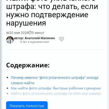
штрафа: что делать, если
нужно подтверждение
нарушения
📅
20 мая 2026
⏱
5 минут
автор: Анатолий Малинин
9 лет в журналистике
Содержание:
Почему именно “фото уплаченного штрафа” иногда
сложно найти
Как найти фото штрафа: быстрые рабочие сценарии
Найти фото уплаченного штрафа по УИН или номеру
постановления
Найти фото штрафа по госномеру и СТС (если УИН
Показать полностью