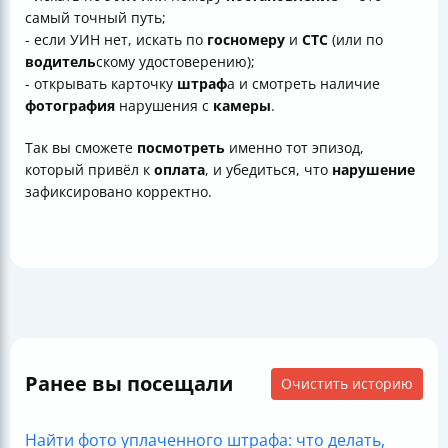
самый точный путь;
- если УИН нет, искать по
госномеру
и
СТС
(или по
водитель
скому удостоверению);
- открывать карточку
штраф
а и смотреть наличие
фотография
нарушения с
камеры
.
Так вы сможете
посмотреть
именно тот эпизод,
который привёл к
оплата
, и убедиться, что
нарушение
зафиксировано корректно.
Ранее вы посещали
Очистить историю
Найти фото уплаченного штрафа: что делать,