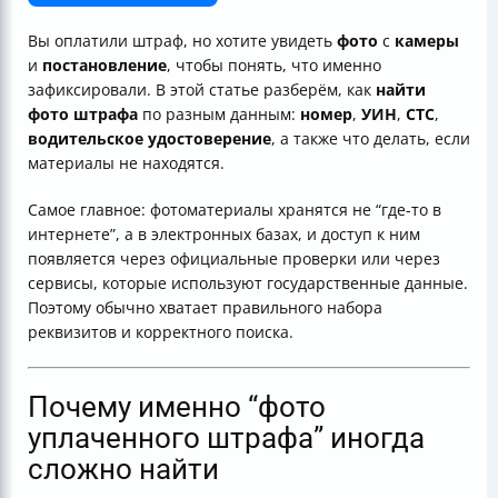
под рукой нет)
Найти фото штрафа по водительскому удостоверению
Вы оплатили штраф, но хотите увидеть
фото
с
камеры
Какие камеры и какие нарушения обычно “приходят”
и
постановление
, чтобы понять, что именно
с фото
зафиксировали. В этой статье разберём, как
найти
Что должно быть на фото, чтобы это было
фото штрафа
по разным данным:
номер
,
УИН
,
СТС
,
“правильное” доказательство
водительское удостоверение
, а также что делать, если
Если штраф не находится по УИН: что делать
материалы не находятся.
Что можно понять, когда вы уже оплатили штраф, но
нашли фото
Самое главное: фотоматериалы хранятся не “где-то в
Почему доступ к информации может зависеть от типа
интернете”, а в электронных базах, и доступ к ним
запроса
появляется через официальные проверки или через
Короткий вывод
сервисы, которые используют государственные данные.
Поэтому обычно хватает правильного набора
реквизитов и корректного поиска.
Почему именно “фото
уплаченного штрафа” иногда
сложно найти