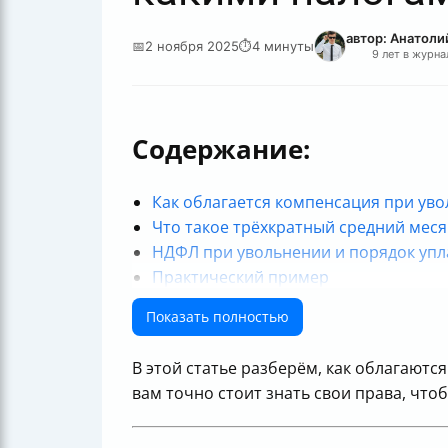
автор: Анатол
📅
2 ноября 2025
⏱
4 минуты
9 лет в журн
Содержание:
Как облагается компенсация при ув
Что такое трёхкратный средний мес
НДФЛ при увольнении и порядок уп
Практический пример
Что делать, чтобы не попасть в лову
Показать полностью
Почему это важно знать каждому ра
Полезные ссылки
В этой статье разберём, как облагают
вам точно стоит знать свои права, чтоб