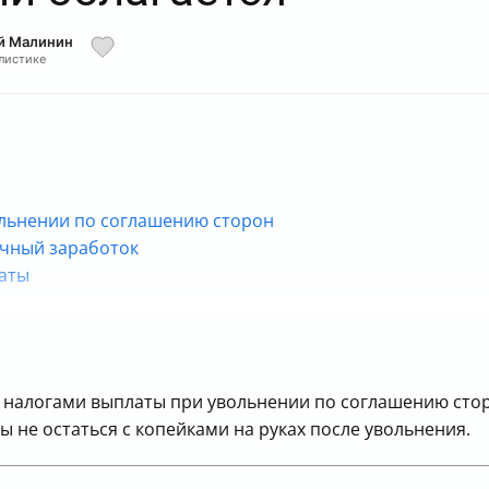
ий Малинин
алистике
ольнении по соглашению сторон
ячный заработок
латы
шку
ботнику
ся налогами выплаты при увольнении по соглашению сто
ы не остаться с копейками на руках после увольнения.