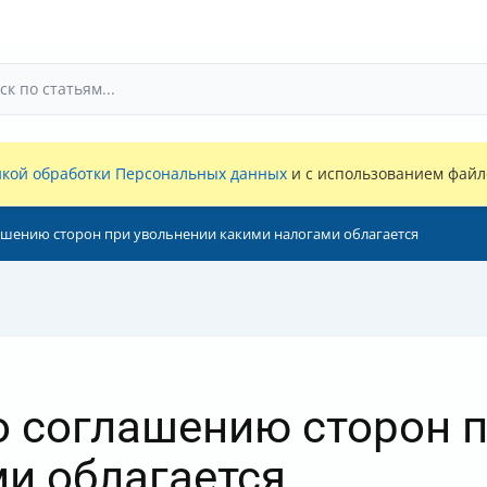
кой обработки Персональных данных
и с использованием файло
ашению сторон при увольнении какими налогами облагается
 соглашению сторон п
и облагается