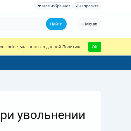
❤ Моё избранное
О проекте
Найти
Меню
в cookie, указанных в данной Политике.
OK
ри увольнении