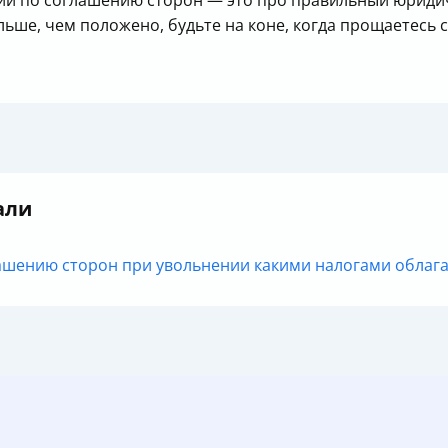
ии по соглашению сторон — это про правильный юридич
льше, чем положено, будьте на коне, когда прощаетесь 
али
шению сторон при увольнении какими налогами облагает