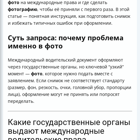
фото
на международные права и где сделать
Можно ли использовать ретушь или “обработку”
фотографию
, чтобы её приняли с первого раза. В этой
Допускается ли фоторетушь: практическая
статье — понятная инструкция, как подготовить снимок
формулировка
и избежать типичных ошибок при оформлении.
Нужно ли сниматься в тёмной одежде для фото на
международные права
Суть запроса: почему проблема
Где можно сделать фото, соответствующее
именно в фото
требованиям
Профессиональный вариант: студийная съёмка
Международный водительский документ оформляют
Как подготовиться к фотосессии для международных
через государственные органы, но ключевой “узкий”
прав
момент —
фото
, которое нужно подать вместе с
Типичные проблемы при самостоятельном
заявлением. Если снимок не соответствует стандарту
изготовлении фото
(размер, фон, резкость, очки, головной убор, пропорции
Как гарантируется соответствие фотографий
лица), оформление могут не принять или попросят
требованиям
переделать.
Сколько времени занимает изготовление фото
Где сделать фото: как выбрать правильный вариант
Чек-лист: что должно быть на фото международных
Какие государственные органы
прав
Итог
выдают международные
водительские права