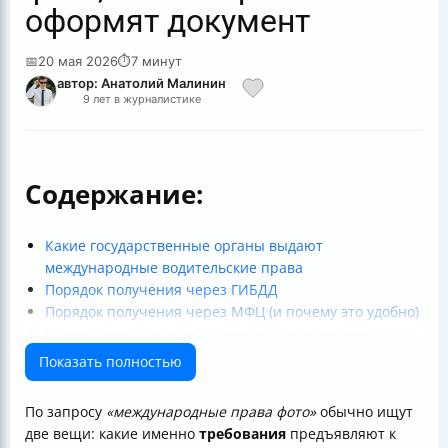
оформят документ
📅
20 мая 2026
⏱
7 минут
автор: Анатолий Малинин
9 лет в журналистике
Содержание:
Какие государственные органы выдают
международные водительские права
Порядок получения через ГИБДД
Порядок получения через МФЦ (и почему это удобно)
Какие документы необходимы для оформления
международных водительских прав
Показать полностью
Срок действия международных водительских прав
Главный раздел: требования к фото для
По запросу
«международные права фото»
обычно ищут
международных прав
две вещи: какие именно
требования
предъявляют к
Можно ли использовать очки на фото