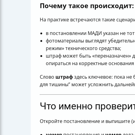
Итог: самый короткий план действий
Почему такое происходит:
На практике встречаются такие сценар
в постановлении МАДИ указан не тот
фотоматериалы выглядят убедительно
режим» технического средства;
штраф может быть «переназначен» д
опираться на корректные основания
Слово
штраф
здесь ключевое: пока не 
для тишины” может усложнить дальне
Что именно провери
Откройте постановление и выпишите (и
номер
постановления и
номер
дела 