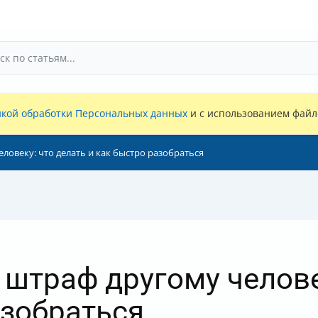
кой обработки Персональных данных
и с использованием файло
ловеку: что делать и как быстро разобраться
штраф другому челове
азобраться