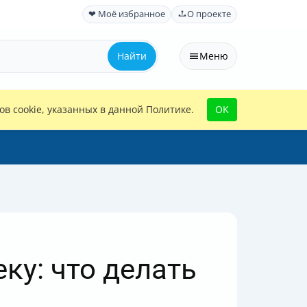
❤ Моё избранное
О проекте
Найти
Меню
в cookie, указанных в данной Политике.
OK
ку: что делать