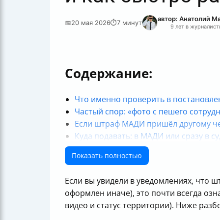
автор: Анатолий М
📅
20 мая 2026
⏱
7 минут
9 лет в журналист
Содержание:
Что именно проверить в постановл
Частый спор: «фото с пешего сотруд
Если штраф МАДИ пришёл другому че
Куда подавать: в МАДИ или сразу в су
Срок: как не пропустить 10 дней и ка
Показать полностью
Что писать в жалобе: структура, кот
Если в деле фигурирует “газон”: как
Если вы увидели в уведомлениях, что ш
Какие штрафы и по каким нормам вст
оформлен иначе), это почти всегда озн
Что будет, если не оспорить и не ра
видео и статус территории). Ниже разбе
Если суд первой инстанции не удовл