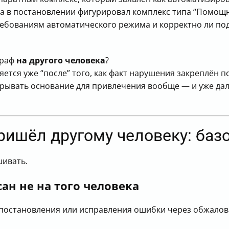
да в постановлении фигурировал комплекс типа “Помощ
требованиям автоматического режима и корректно ли по
траф
на другого человека
?
ется уже “после” того, как факт нарушения закреплён п
дрывать основание для привлечения вообще — и уже да
ишёл другому человеку: базо
шивать.
ан не на того человека
 постановления или исправления ошибки через обжалов