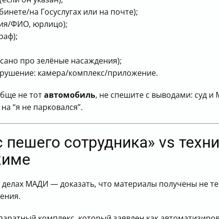
инете/на Госуслугах или на почте);
ия/ФИО, юрлицо);
раф);
исано про зелёные насаждения);
арушение: камера/комплекс/приложение.
обще не тот
автомобиль
, не спешите с выводами: суд 
о на “я не парковался”.
с пешего сотрудника» vs техн
жиме
 делах МАДИ — доказать, что материалы получены не т
ения.
паратный комплекс, который заявлен как автоматизиро