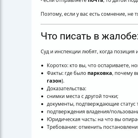
- если отправляете
почта
, то датой по
Поэтому, если у вас есть сомнение, не
Что писать в жалобе:
Суд и инспекции любят, когда позиция 
Коротко: кто вы, что оспариваете, н
Факты: где было
парковка
, почему 
газон
).
Доказательства:
снимки места с другой точки;
документы, подтверждающие статус т
подтверждения владения/пользова
Юридическая часть: на что вы опир
Требование: отменить постановление