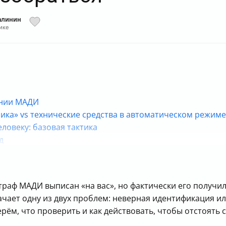
алинин
ике
ении МАДИ
ника» vs технические средства в автоматическом режиме
ловеку: базовая тактика
д
к считать по почте
орая работает
 спорить предметно
траф МАДИ выписан «на вас», но фактически его получи
речаются чаще (контекст)
ачает одну из двух проблем: неверная идентификация ил
зобраться
рём, что проверить и как действовать, чтобы отстоять 
етворил жалобу: дальше есть инстанции