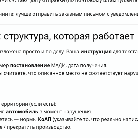
дачи считают дату отправки (по почтовому штампу/квита
 тяните: лучше отправить заказным письмом с уведомлен
 структура, которая работает
изложена просто и по делу. Ваша
инструкция
для текста
омер
постановление
МАДИ, дата получения.
вы считаете, что описанное место не соответствует нар
ерритории (если есть);
ния
автомобиль
в момент нарушения.
аетесь — нормы
КоАП
(указывайте то, что реально напис
 / прекратить производство.