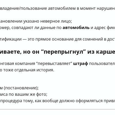
владение/пользование автомобилем в момент нарушения
тановлении указано неверное лицо;
номер, совпадают ли данные по
автомобиль
и адрес фик
нтификации — это прямое основание для сомнений в до
иваете, но он “перепрыгнул” из карш
инговая компания “перевыставляет”
штраф
пользовател
о тоже отдельная история.
м (постановление);
виса по вашим же фото;
 и процедура тому, как вообще должно оформляться прив