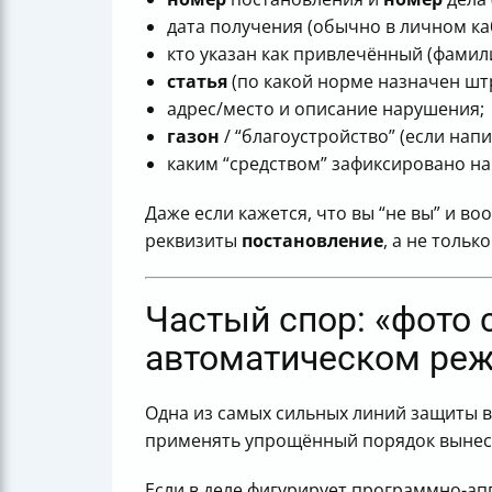
дата получения (обычно в личном каб
кто указан как привлечённый (фамил
статья
(по какой норме назначен шт
адрес/место и описание нарушения;
газон
/ “благоустройство” (если нап
каким “средством” зафиксировано н
Даже если кажется, что вы “не вы” и во
реквизиты
постановление
, а не тольк
Частый спор: «фото 
автоматическом ре
Одна из самых сильных линий защиты в
применять упрощённый порядок вынес
Если в деле фигурирует программно-ап