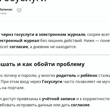
Малинин
стике
 чернз госуслуги в электронном журнале
, скорее все
ектронный журнал
без лишних действий. Ниже — понят
росит
согласие
, а дневник не находится.
ешать и как обойти проблему
по логину и паролю, у многих
родитель
и
ребёнок
сталк
. При этом вход через
Госуслуги
часто позволяет не муч
 на портале.
и доступ привязаны к
учётной записи
и к корректност
ебовать исправить данные или дать
согласие
.