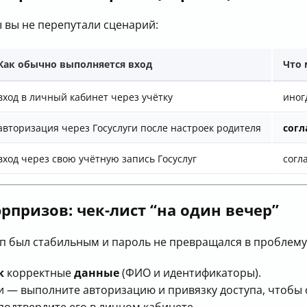
 вы не перепутали сценарий:
Как обычно выполняется вход
Что 
вход в личный кабинет через учётку
иног
авторизация через Госуслуги после настроек родителя
согл
вход через свою учётную запись Госуслуг
согл
рпризов: чек-лист “на один вечер”
уп был стабильным и пароль не превращался в проблему
к
корректные
данные
(ФИО и идентификаторы).
и — выполните авторизацию и привязку доступа, чтобы с
одтвердите его в личном кабинете.