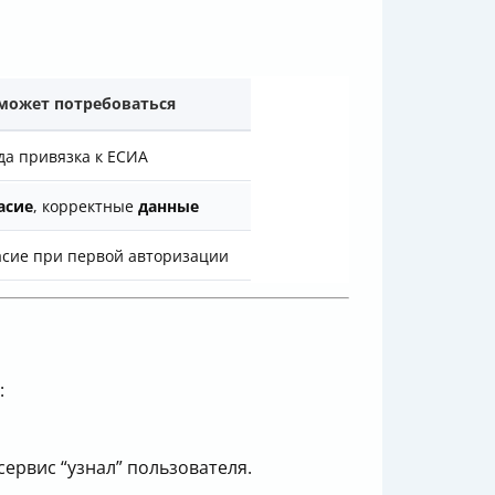
может потребоваться
да привязка к ЕСИА
асие
, корректные
данные
асие при первой авторизации
:
ервис “узнал” пользователя.