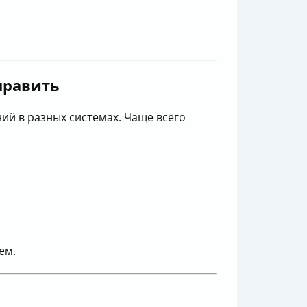
править
ий в разных системах. Чаще всего
;
ем.