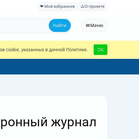
❤ Моё избранное
О проекте
Найти
Меню
в cookie, указанных в данной Политике.
OK
ктронный журнал