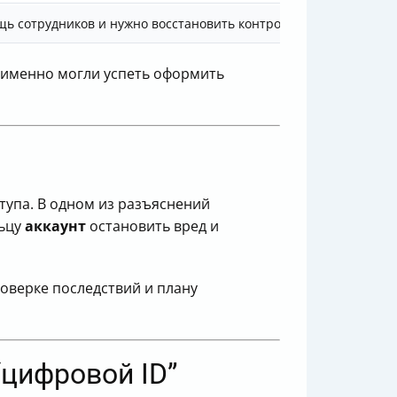
щь сотрудников и нужно восстановить контроль
о именно могли успеть оформить
тупа. В одном из разъяснений
льцу
аккаунт
остановить вред и
роверке последствий и плану
“цифровой ID”