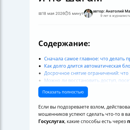
автор: Анатолий М
📅
18 мая 2026
⏱
5 минут
9 лет в журналист
Содержание:
Сначала самое главное: что делать п
Как долго длится автоматическая бл
Досрочное снятие ограничений: что 
Можно ли восстановить доступ, пос
Что будет, если ничего не делать
Показать полностью
Почему вводят временную блокировку
Как заблокировать взломанный акка
Если вы подозреваете взлом, действова
Как роль двухфакторной аутентифик
мошенников успеют сделать что-то в 
Как минимизировать вред после бло
Госуслугах
, какие способы есть через
Итог