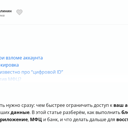
алинин
ике
ри взломе аккаунта
окировка
известно про “цифровой ID”
етив МФЦ?
 и что это даёт
унт: практический алгоритм
ть нужно сразу: чем быстрее ограничить доступ к
ваш а
ации защищает аккаунт
ваших
данные
. В этой статье разберём, как выполнить
бл
кировки
приложение
,
МФЦ
и банк, и что делать дальше для
восс