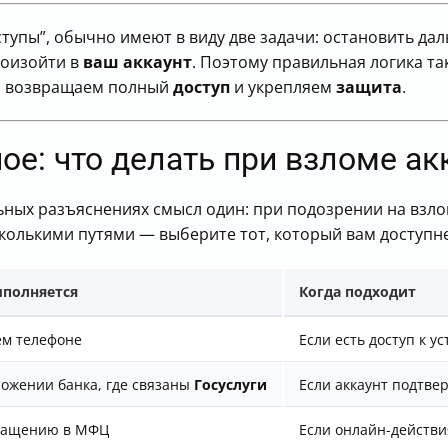
оступы”, обычно имеют в виду две задачи: остановить д
роизойти в
ваш аккаунт
. Поэтому правильная логика та
ем возвращаем полный
доступ
и укрепляем
защита
.
ое: что делать при взломе ак
ьных разъяснениях смысл один: при подозрении на взл
сколькими путями — выберите тот, который вам доступн
ыполняется
Когда подходит
ем телефоне
Если есть доступ к 
ожении банка, где связаны
Госуслуги
Если аккаунт подтве
ращению в МФЦ
Если онлайн-действи