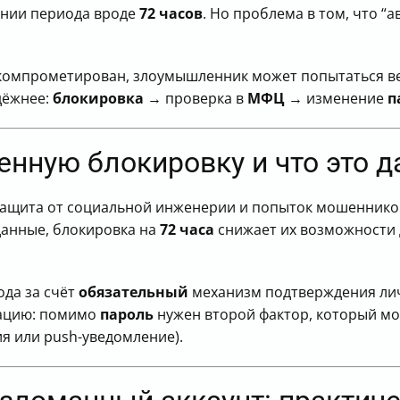
ании периода вроде
72 часов
. Но проблема в том, что “
компрометирован, злоумышленник может попытаться вер
дёжнее:
блокировка
→ проверка в
МФЦ
→ изменение
п
нную блокировку и что это д
ащита от социальной инженерии и попыток мошенников 
анные, блокировка на
72 часа
снижает их возможности 
ода за счёт
обязательный
механизм подтверждения ли
уацию: помимо
пароль
нужен второй фактор, который мо
я или push-уведомление).