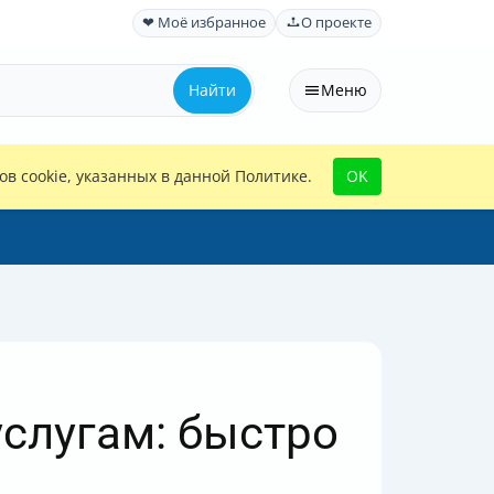
❤ Моё избранное
О проекте
Найти
Меню
в cookie, указанных в данной Политике.
OK
услугам: быстро