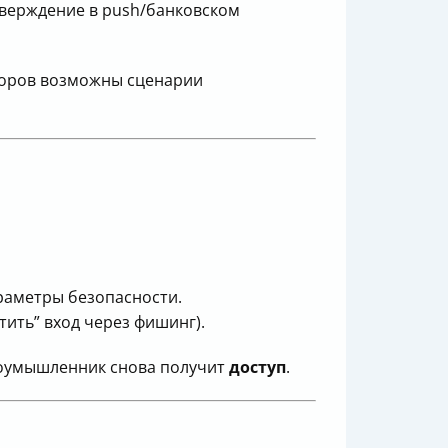
тверждение в push/банковском
кторов возможны сценарии
араметры безопасности.
тить” вход через фишинг).
злоумышленник снова получит
доступ
.