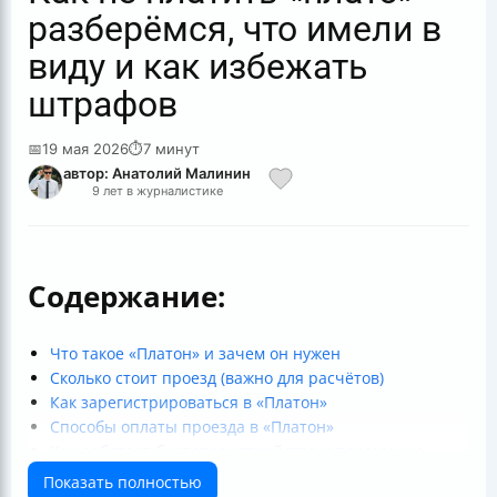
разберёмся, что имели в
виду и как избежать
штрафов
📅
19 мая 2026
⏱
7 минут
автор: Анатолий Малинин
9 лет в журналистике
Содержание:
Что такое «Платон» и зачем он нужен
Сколько стоит проезд (важно для расчётов)
Как зарегистрироваться в «Платон»
Способы оплаты проезда в «Платон»
Как работает бортовое устройство и почему оно
“ломается” для штрафов
Показать полностью