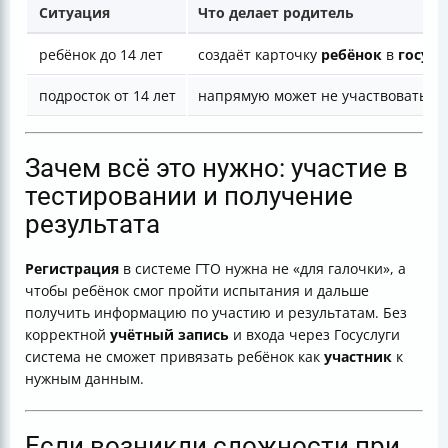
Ситуация
Что делает родитель
ребёнок до 14 лет
создаёт карточку
ребёнок
в
госусл
подросток от 14 лет
напрямую может не участвовать (за
Зачем всё это нужно: участие в
тестировании и получение
результата
Регистрация
в системе ГТО нужна не «для галочки», а
чтобы ребёнок смог пройти испытания и дальше
получить информацию по участию и результатам. Без
корректной
учётный запись
и входа через Госуслуги
система не сможет привязать ребёнок как
участник
к
нужным данным.
Если возникли сложности при