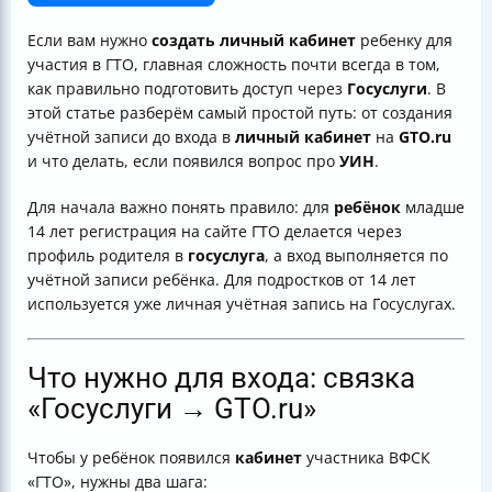
на Госуслугах
Как выглядит «идеальный» маршрут по шагам
Если вам нужно
создать личный кабинет
ребенку для
(быстро и понятно)
участия в ГТО, главная сложность почти всегда в том,
Зачем всё это нужно: участие в тестировании и
как правильно подготовить доступ через
Госуслуги
. В
получение результата
этой статье разберём самый простой путь: от создания
Если возникли сложности при регистрации
учётной записи до входа в
личный кабинет
на
GTO.ru
Короткий вывод
и что делать, если появился вопрос про
УИН
.
Для начала важно понять правило: для
ребёнок
младше
14 лет регистрация на сайте ГТО делается через
профиль родителя в
госуслуга
, а вход выполняется по
учётной записи ребёнка. Для подростков от 14 лет
используется уже личная учётная запись на Госуслугах.
Что нужно для входа: связка
«Госуслуги → GTO.ru»
Чтобы у ребёнок появился
кабинет
участника ВФСК
«ГТО», нужны два шага: