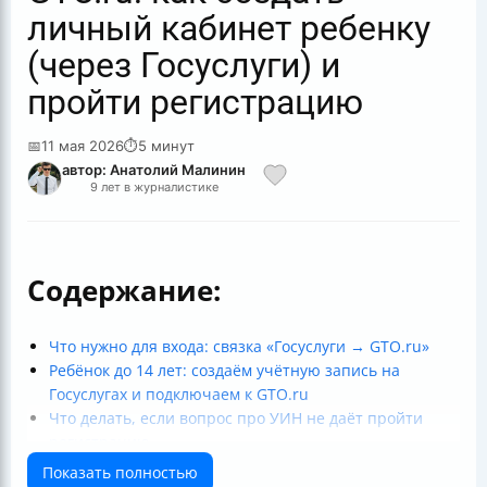
личный кабинет ребенку
(через Госуслуги) и
пройти регистрацию
📅
11 мая 2026
⏱
5 минут
автор: Анатолий Малинин
9 лет в журналистике
Содержание:
Что нужно для входа: связка «Госуслуги → GTO.ru»
Ребёнок до 14 лет: создаём учётную запись на
Госуслугах и подключаем к GTO.ru
Что делать, если вопрос про УИН не даёт пройти
регистрацию
Подросток от 14 лет: вход по личной учётной записи
Показать полностью