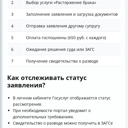
2
Выбор услуги «Расторжение брака»
У
3
Заполнение заявления и загрузка документов
В
4
Отправка заявления другому супругу
О
5
Оплата госпошлины (650 руб. с каждого)
Ч
6
Ожидание решения суда или ЗАГС
В
7
Получение свидетельства о разводе
В
Как отслеживать статус
заявления?
В личном кабинете Госуслуг отображается статус
рассмотрения.
При необходимости портал уведомит о
дополнительных требованиях.
Свидетельство о разводе можно получить в ЗАГСе