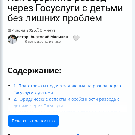
через Госуслуги с детьми
без лишних проблем
📅
7 июня 2025
⏱
6 минут
автор: Анатолий Малинин
9 лет в журналистике
Содержание:
1. Подготовка и подача заявления на развод через
Госуслуги с детьми
2. Юридические аспекты и особенности развода с
детьми через Госуслуги
3. Вопросы опеки, алиментов и прав на общение с
детьми
Показать полностью
4. Практические рекомендации и возможные
сложности