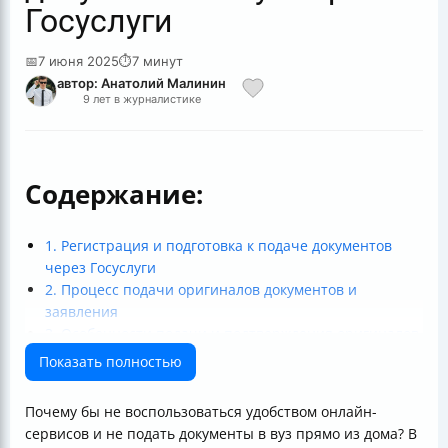
Госуслуги
📅
7 июня 2025
⏱
7 минут
автор: Анатолий Малинин
9 лет в журналистике
Содержание:
1. Регистрация и подготовка к подаче документов
через Госуслуги
2. Процесс подачи оригиналов документов и
заявления
3. Особенности подачи и подтверждения оригиналов
документов
Показать полностью
4. Сроки, отслеживание и изменения в заявлении
5. Дополнительные рекомендации и поддержка
Почему бы не воспользоваться удобством онлайн-
абитуриентов
сервисов и не подать документы в вуз прямо из дома? В
Итог: как подать оригиналы документов в вуз через