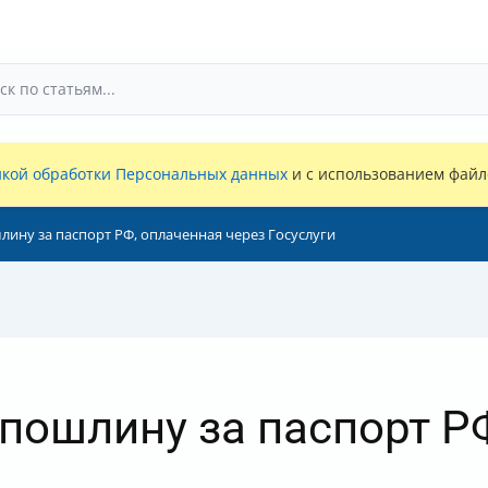
кой обработки Персональных данных
и с использованием файло
лину за паспорт РФ, оплаченная через Госуслуги
спошлину за паспорт Р