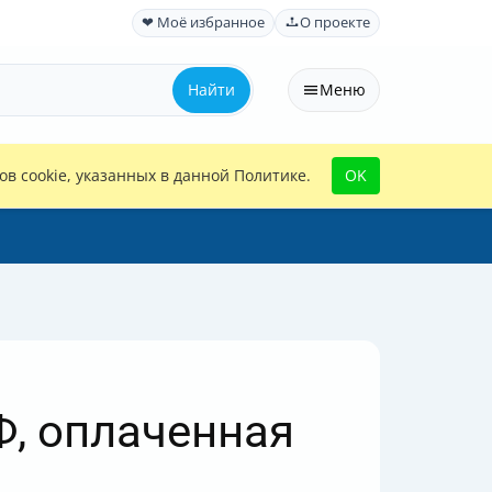
❤ Моё избранное
О проекте
Найти
Меню
в cookie, указанных в данной Политике.
OK
Ф, оплаченная