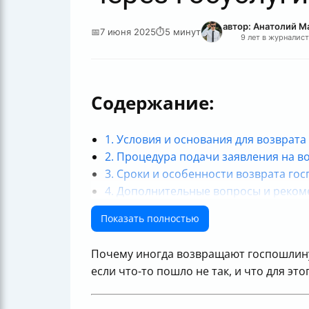
автор: Анатолий М
📅
7 июня 2025
⏱
5 минут
9 лет в журналис
Содержание:
1. Условия и основания для возврат
2. Процедура подачи заявления на 
3. Сроки и особенности возврата г
4. Дополнительные вопросы и реко
Итоговая памятка для плательщика 
Показать полностью
Немного юмора на прощание
Почему иногда возвращают госпошлину,
если что-то пошло не так, и что для это