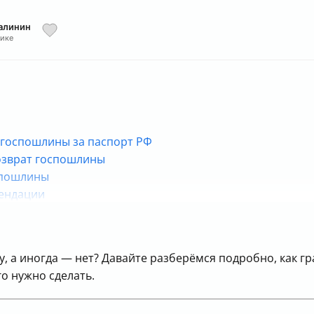
алинин
тике
а госпошлины за паспорт РФ
возврат госпошлины
оспошлины
мендации
госпошлины за паспорт РФ
 а иногда — нет? Давайте разберёмся подробно, как гр
го нужно сделать.