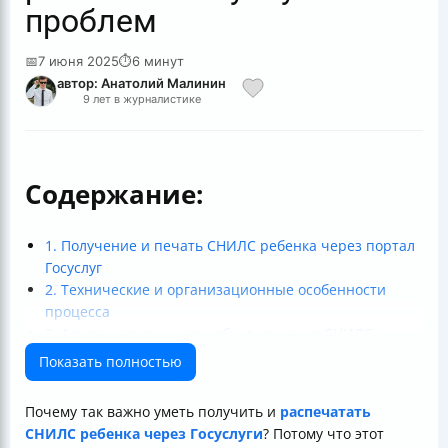
проблем
📅
7 июня 2025
⏱
6 минут
автор: Анатолий Малинин
9 лет в журналистике
Содержание:
1. Получение и печать СНИЛС ребенка через портал
Госуслуг
2. Технические и организационные особенности
процесса
3. Альтернативные способы получения СНИЛС
ребенка
Показать полностью
4. Регистрация и подтверждение учетной записи для
работы с СНИЛС
Почему так важно уметь получить и
распечатать
Итог: как легко и быстро получить и распечатать
СНИЛС ребенка через Госуслуги
? Потому что этот
СНИЛС ребенка?