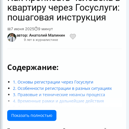
квартиру через Госуслуги:
пошаговая инструкция
📅
7 июня 2025
⏱
9 минут
автор: Анатолий Малинин
9 лет в журналистике
Содержание:
1. Основы регистрации через Госуслуги
2. Особенности регистрации в разных ситуациях
3. Правовые и технические нюансы процесса
4. Временные рамки и дальнейшие действия
5. Дополнительные рекомендации и актуальные
особенности
Показать полностью
Итог: как прописать человека в квартиру через
Госуслуги?