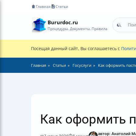
Главная
Статьи
Bururdoc.ru
Процедуры. Документы. Правила
Посещая данный сайт, Вы соглашаетесь с
Полити
Главная
Статьи
Госуслуги
Как оформить паспо
Как оформить па
автор: Анатолий М
📅
7 июня 2025
⏱
6 минут