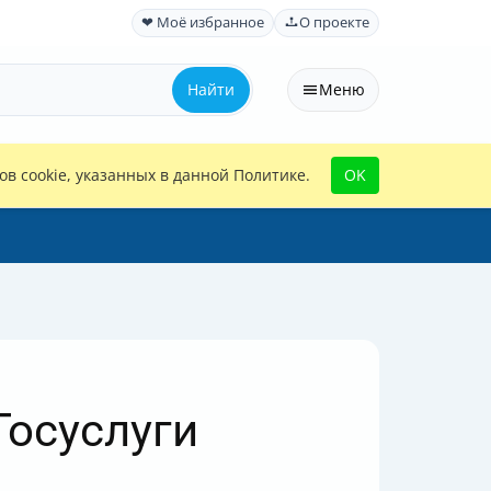
❤ Моё избранное
О проекте
Найти
Меню
в cookie, указанных в данной Политике.
OK
Госуслуги