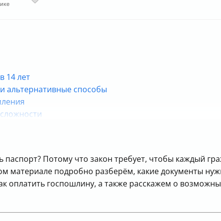
тике
в 14 лет
и и альтернативные способы
мления
 сложности
через Госуслуги — кратко
ь паспорт? Потому что закон требует, чтобы каждый гр
том материале подробно разберём, какие документы нуж
ак оплатить госпошлину, а также расскажем о возможны