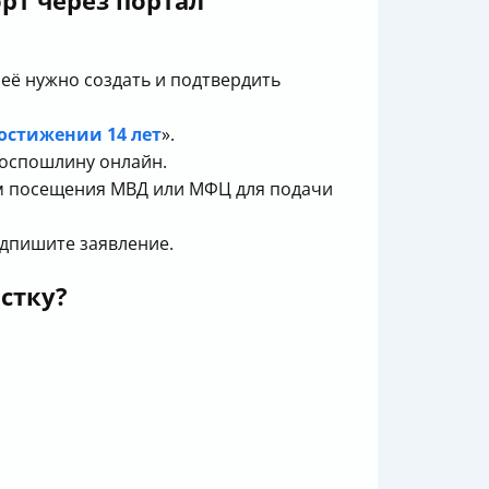
рт через портал
 её нужно создать и подтвердить
остижении 14 лет
».
госпошлину онлайн.
ем посещения МВД или МФЦ для подачи
одпишите заявление.
стку?