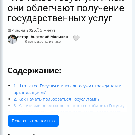
они облегчают получение
государственных услуг
📅
7 июня 2025
⏱
5 минут
автор: Анатолий Малинин
9 лет в журналистике
Содержание:
1. Что такое Госуслуги и как он служит гражданам и
организациям?
2. Как начать пользоваться Госуслугами?
3. Ключевые возможности личного кабинета Госуслуг
4. Безопасность, конфиденциальность и законность
5. Преимущества и доступность электронных услуг
Показать полностью
6. Практические примеры и последние нововведения
Итог