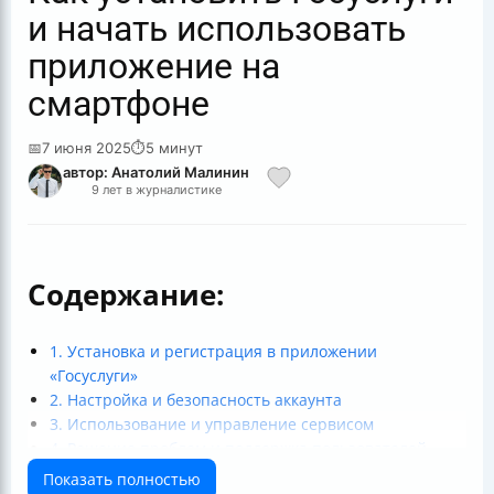
и начать использовать
приложение на
смартфоне
📅
7 июня 2025
⏱
5 минут
автор: Анатолий Малинин
9 лет в журналистике
Содержание:
1. Установка и регистрация в приложении
«Госуслуги»
2. Настройка и безопасность аккаунта
3. Использование и управление сервисом
4. Решение проблем и поддержка пользователей
Таблица: Краткое руководство по установке и
Показать полностью