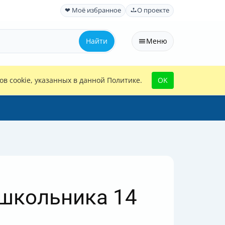
❤ Моё избранное
О проекте
Найти
Меню
в cookie, указанных в данной Политике.
OK
 школьника 14