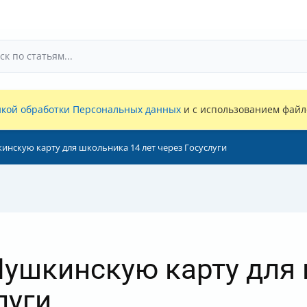
кой обработки Персональных данных
и с использованием файло
нскую карту для школьника 14 лет через Госуслуги
ушкинскую карту для
луги