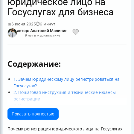
юридическое лицо на
Госуслугах для бизнеса
📅
6 июня 2025
⏱
6 минут
автор: Анатолий Малинин
9 лет в журналистике
Содержание:
1. Зачем юридическому лицу регистрироваться на
Госуслугах?
2. Пошаговая инструкция и технические нюансы
регистрации
3. Управление аккаунтом юридического лица
4. Безопасность и защита данных
Показать полностью
5. Что происходит после регистрации и с какими
проблемами можно столкнуться?
Почему регистрация юридического лица на Госуслугах
6. Почему стоит регистрировать бизнес через