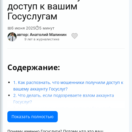
доступ к вашим
Госуслугам
📅
6 июня 2025
⏱
5 минут
автор: Анатолий Малинин
9 лет в журналистике
Содержание:
1. Как распознать, что мошенники получили доступ к
вашему аккаунту Госуслуг?
2. Что делать, если подозреваете взлом аккаунта
Госуслуг?
3. Как восстановить доступ к аккаунту Госуслуг?
4. Как защитить аккаунт Госуслуг от взлома в
Показать полностью
будущем?
5. Что делать, если вы случайно ввели данные на
Почему именно Госуслуги? Потому что это ваш