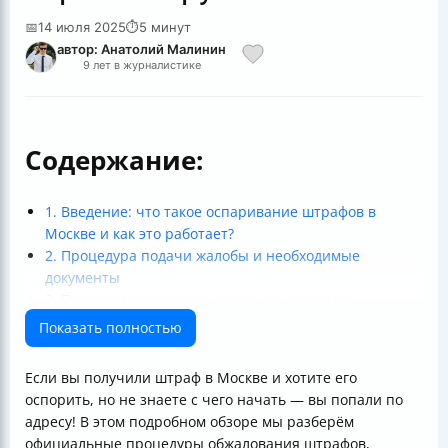
📅
14 июля 2025
⏱
5 минут
автор: Анатолий Малинин
9 лет в журналистике
Содержание:
1. Введение: что такое оспаривание штрафов в
Москве и как это работает?
2. Процедура подачи жалобы и необходимые
документы
3. Практические советы и нюансы процесса
4. Что делать после подачи жалобы: возможные
Показать полностью
ситуации и реакции
5. Дополнительные ресурсы и юридическая помощь
Если вы получили штраф в Москве и хотите его
Итог: Как оспорить штраф в Москве без стресса и
оспорить, но не знаете с чего начать — вы попали по
проволочек
адресу! В этом подробном обзоре мы разберём
официальные процедуры обжалования штрафов,