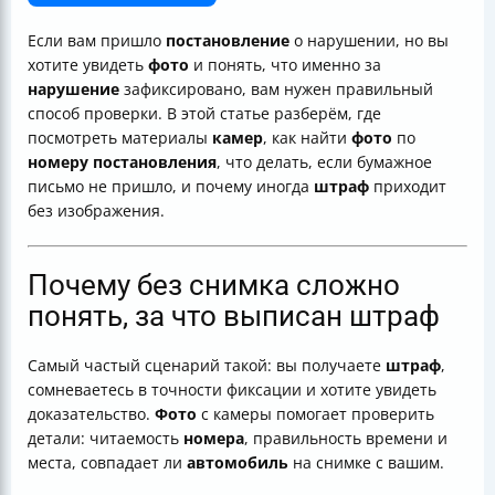
Что делать, если бумажное постановление не пришло
Где хранятся фото и видеоматериалы нарушений
Если вам пришло
постановление
о нарушении, но вы
Какая информация обычно есть на фото и в данных к
хотите увидеть
фото
и понять, что именно за
штрафу
нарушение
зафиксировано, вам нужен правильный
Как фотоматериалы помогают в обжаловании
способ проверки. В этой статье разберём, где
штрафов
посмотреть материалы
камер
, как найти
фото
по
Что делать, если штраф пришёл без фотографии
номеру постановления
, что делать, если бумажное
Как проверить штрафы с фото по номеру
письмо не пришло, и почему иногда
штраф
приходит
постановления: пошаговый порядок
без изображения.
Камера вместо инспектора: почему это влияет на
наличие фото
Если на фото ваш номер, но другая машина
Почему без снимка сложно
(“двойник”)
понять, за что выписан штраф
Сколько времени есть на обжалование и почему
лучше смотреть фото сразу
Самый частый сценарий такой: вы получаете
штраф
,
Оплата и скидка: когда смотреть фото нужно ещё и
сомневаетесь в точности фиксации и хотите увидеть
потому, что есть сроки
доказательство.
Фото
с камеры помогает проверить
Итог: где взять фото со штрафа и как действовать
детали: читаемость
номера
, правильность времени и
правильно
места, совпадает ли
автомобиль
на снимке с вашим.