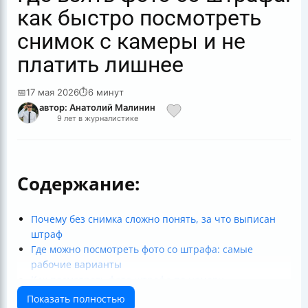
как быстро посмотреть
снимок с камеры и не
платить лишнее
📅
17 мая 2026
⏱
6 минут
автор: Анатолий Малинин
9 лет в журналистике
Содержание:
Почему без снимка сложно понять, за что выписан
штраф
Где можно посмотреть фото со штрафа: самые
рабочие варианты
Как посмотреть фото штрафа по номеру
постановления (быстро и точно)
Показать полностью