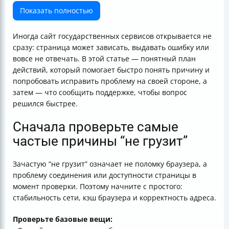
сертификат
Показать полностью
Если страница зависает: используйте другой способ
открыть проверку
Иногда сайт государственных сервисов открывается не
Сделайте быстрый “диагностический” чек-лист
сразу: страница может зависать, выдавать ошибку или
Если проблема повторяется: подготовьте сообщение
вовсе не отвечать. В этой статье — понятный план
в поддержку
действий, который помогает быстро понять причину и
Почему такие проверки иногда недоступны
попробовать исправить проблему на своей стороне, а
Коротко: самый быстрый порядок действий
затем — что сообщить поддержке, чтобы вопрос
решился быстрее.
Сначала проверьте самые
частые причины “не грузит”
Зачастую “не грузит” означает не поломку браузера, а
проблему соединения или доступности страницы в
момент проверки. Поэтому начните с простого:
стабильность сети, кэш браузера и корректность адреса.
Проверьте базовые вещи: