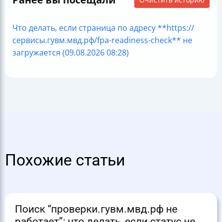
Что делать, если страница по адресу **https://
сервисы.гувм.мвд.рф/fpa-readiness-check** не
загружается (09.08.2026 08:28)
Похожие статьи
Поиск “проверки.гувм.мвд.рф не
работает”: что делать, если статус не