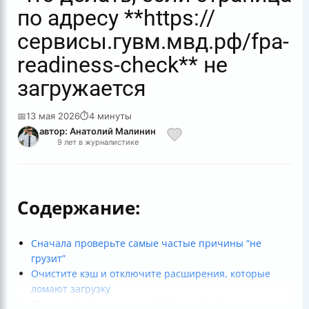
по адресу **https://
сервисы.гувм.мвд.рф/fpa-
readiness-check** не
загружается
📅
13 мая 2026
⏱
4 минуты
автор: Анатолий Малинин
9 лет в журналистике
Содержание:
Сначала проверьте самые частые причины “не
грузит”
Очистите кэш и отключите расширения, которые
ломают загрузку
Проверьте автоматический перенаправления и