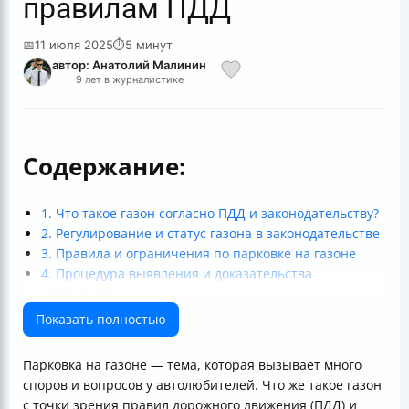
правилам ПДД
📅
11 июля 2025
⏱
5 минут
автор: Анатолий Малинин
9 лет в журналистике
Содержание:
1. Что такое газон согласно ПДД и законодательству?
2. Регулирование и статус газона в законодательстве
3. Правила и ограничения по парковке на газоне
4. Процедура выявления и доказательства
нарушения
5. Практические рекомендации для водителей
Показать полностью
6. Контроль и помощь граждан
Итоги: что нужно запомнить
Парковка на газоне — тема, которая вызывает много
споров и вопросов у автолюбителей. Что же такое газон
с точки зрения правил дорожного движения (ПДД) и