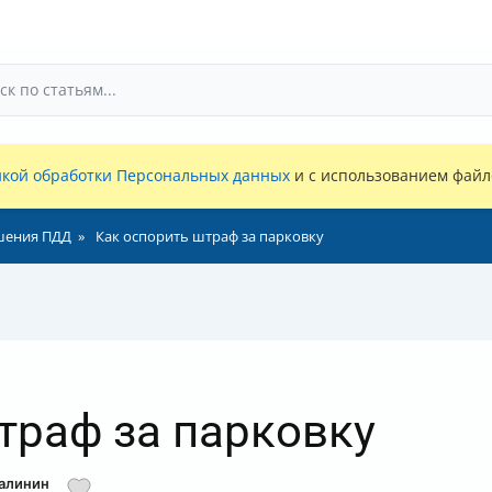
кой обработки Персональных данных
и с использованием файло
шения ПДД
Как оспорить штраф за парковку
траф за парковку
Малинин