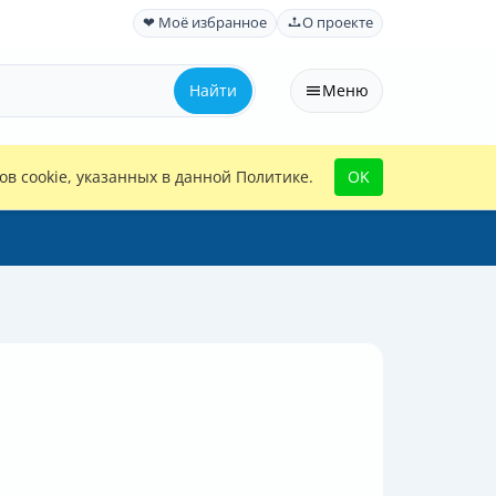
❤ Моё избранное
О проекте
Найти
Меню
в cookie, указанных в данной Политике.
OK