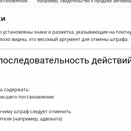
остановлении
Например, свидетельство о продаже автомоб
ки
 установлены знаки и разметка, указывающие на платну
плохо видны, это весомый аргумент для отмены штрафа.
 последовательность действи
а содержать:
несшего постановление
очему штраф следует отменить
ителя (например, адвоката)