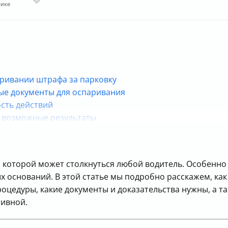
тике
паривании штрафа за парковку
ые документы для оспаривания
сть действий
и возможные результаты
ации для успешного оспаривания
которой может столкнуться любой водитель. Особенно 
 оснований. В этой статье мы подробно расскажем, как 
оцедуры, какие документы и доказательства нужны, а т
ивной.