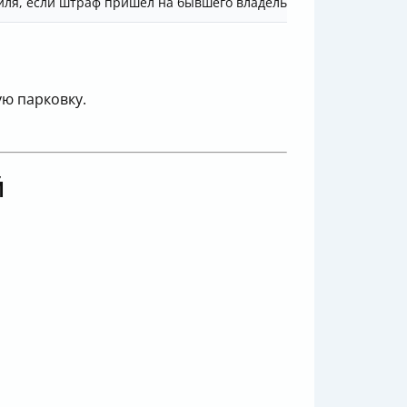
иля, если штраф пришёл на бывшего владельца
ю парковку.
й