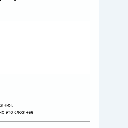
кания.
о это сложнее.