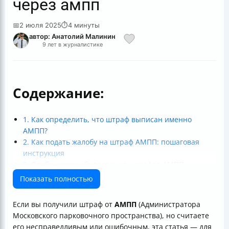
через ампп
📅
2 июля 2025
⏱
4 минуты
автор: Анатолий Малинин
9 лет в журналистике
Содержание:
1. Как определить, что штраф выписан именно
АМПП?
2. Как подать жалобу на штраф АМПП: пошаговая
инструкция
3. Особенности обжалования штрафов АМПП
4. Что делать после подачи жалобы?
Показать полностью
5. Практические советы, чтобы избежать штрафов от
АМПП
Если вы получили штраф от
АМПП
(Администратора
Итог
Московского парковочного пространства), но считаете
его несправедливым или ошибочным, эта статья — для