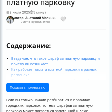
платную парковку
📅
2 июля 2025
⏱
5 минут
автор: Анатолий Малинин
9 лет в журналистике
Содержание:
Введение: что такое штраф за платную парковку и
почему он возникает
Как работает оплата платной парковки в разных
регионах?
Практические советы для водителей: как избежать
штрафов за платную парковку
Показать полностью
Как оспорить штраф за платную парковку?
Где запрещена парковка и какие штрафы грозят?
Если вы только начали разбираться в правилах
Особенности контроля и новые тренды
городских парковок, то тема штрафов за платную
Итог: как не попасть на штраф и что делать при
парковку может показаться запутанной и даже