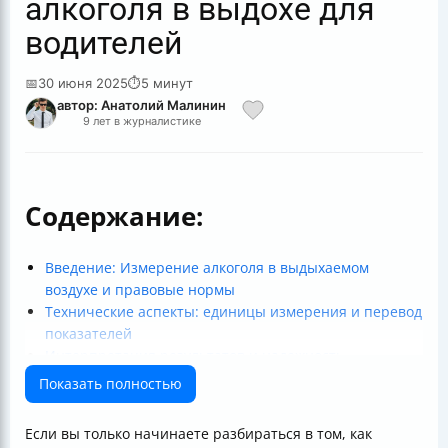
алкоголя в выдохе для
водителей
📅
30 июня 2025
⏱
5 минут
автор: Анатолий Малинин
9 лет в журналистике
Содержание:
Введение: Измерение алкоголя в выдыхаемом
воздухе и правовые нормы
Технические аспекты: единицы измерения и перевод
показателей
Интерпретация результатов и надежность
алкотестеров
Показать полностью
Практические советы для водителей
Степени опьянения и их признаки
Если вы только начинаете разбираться в том, как
Заключение: ответственность и безопасность на