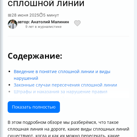
сплошной линии
📅
28 июня 2025
⏱
5 минут
автор: Анатолий Малинин
9 лет в журналистике
Содержание:
Введение в понятие сплошной линии и виды
нарушений
Законные случаи пересечения сплошной линии
Штрафы и наказания за нарушение правил
пересечения сплошной линии
Как оспорить штраф за пересечение сплошной
Показать полностью
линии?
Практические советы для водителей
В этом подробном обзоре мы разберёмся, что такое
Итог
сплошная линия на дороге, какие виды сплошных линий
существуют, когда и как их можно пересекать, какие