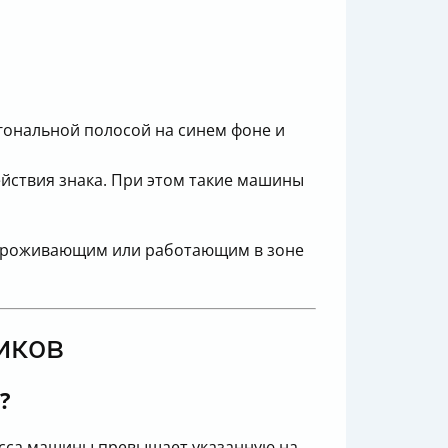
гональной полосой на синем фоне и
ействия знака. При этом такие машины
, проживающим или работающим в зоне
иков
?
асса машины превышает указанную на