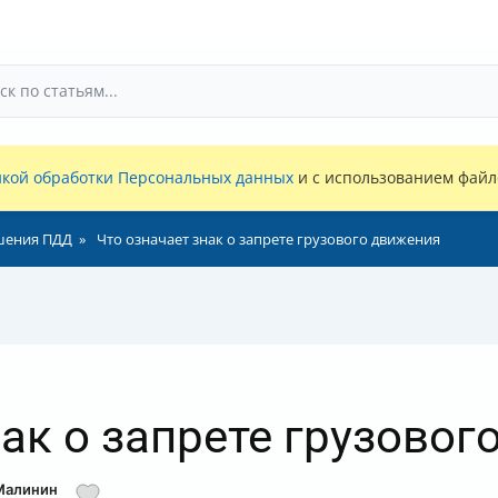
кой обработки Персональных данных
и с использованием файло
шения ПДД
Что означает знак о запрете грузового движения
нак о запрете грузовог
 Малинин