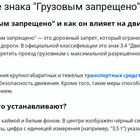
 знака "Грузовым запрещено"
вым запрещено" и как он влияет на д
вым запрещено" — это дорожный запрет, который огран
дороги. В официальной классификации это знак 3.4 "Д
претить проезд грузовикам с максимальной разрешённой 
ния крупногабаритных и тяжёлых
транспортных средс
безопасность движения. Кроме того, такие меры спосо
нием.
го устанавливают?
й каймой и белым фоном. В центре изображён чёрный си
, цифра с единицей измерения (например, "3,5 т") указ