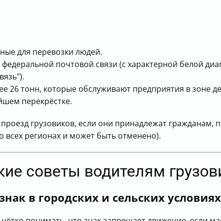
ные для перевозки людей.
 федеральной почтовой связи (с характерной белой диа
язь").
ее 26 тонн, которые обслуживают предприятия в зоне д
йшем перекрёстке.
я проезд грузовиков, если они принадлежат гражданам
во всех регионах и может быть отменено).
кие советы водителям грузов
знак в городских и сельских условиях
чётко понимать, что знак запрещает движение, если м