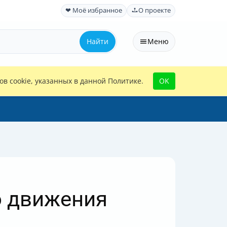
❤ Моё избранное
О проекте
Найти
Меню
в cookie, указанных в данной Политике.
OK
о движения