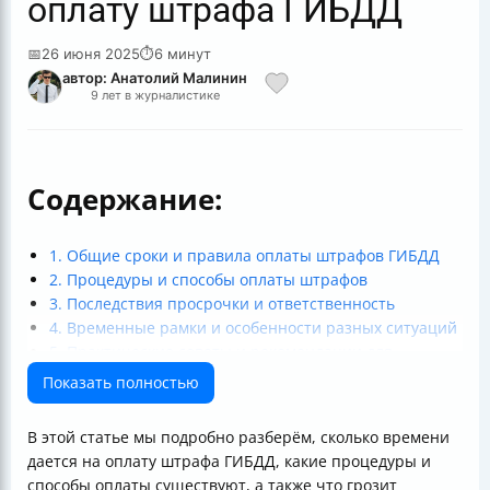
оплату штрафа ГИБДД
📅
26 июня 2025
⏱
6 минут
автор: Анатолий Малинин
9 лет в журналистике
Содержание:
1. Общие сроки и правила оплаты штрафов ГИБДД
2. Процедуры и способы оплаты штрафов
3. Последствия просрочки и ответственность
4. Временные рамки и особенности разных ситуаций
5. Практические советы и рекомендации для
водителей
Показать полностью
Итог: сколько времени дается на оплату штрафа
ГИБДД?
В этой статье мы подробно разберём, сколько времени
дается на оплату штрафа ГИБДД, какие процедуры и
способы оплаты существуют, а также что грозит