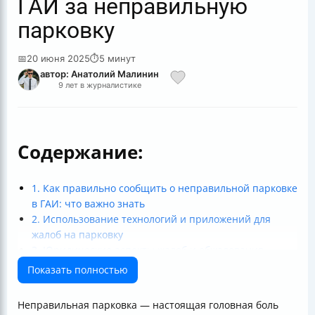
ГАИ за неправильную
парковку
📅
20 июня 2025
⏱
5 минут
автор: Анатолий Малинин
9 лет в журналистике
Содержание:
1. Как правильно сообщить о неправильной парковке
в ГАИ: что важно знать
2. Использование технологий и приложений для
жалоб на парковку
3. Юридические аспекты жалоб и обжалования
штрафов
Показать полностью
4. Ответственность, штрафы и меры воздействия
Практические советы для граждан
Неправильная парковка — настоящая головная боль
Итог