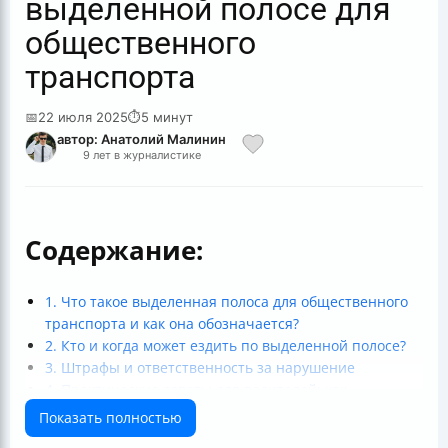
выделенной полосе для
общественного
транспорта
📅
22 июля 2025
⏱
5 минут
автор: Анатолий Малинин
9 лет в журналистике
Содержание:
1. Что такое выделенная полоса для общественного
транспорта и как она обозначается?
2. Кто и когда может ездить по выделенной полосе?
3. Штрафы и ответственность за нарушение
4. Практические советы для водителей: как
правильно соблюдать правила
Показать полностью
5. Почему выделенные полосы важны и как они