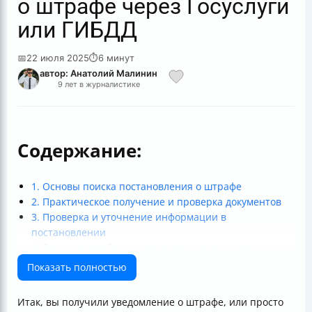
о штрафе через Госуслуги
или ГИБДД
📅
22 июля 2025
⏱
6 минут
автор: Анатолий Малинин
9 лет в журналистике
Содержание:
1. Основы поиска постановления о штрафе
2. Практическое получение и проверка документов
3. Проверка и уточнение информации в
постановлении
4. Решение проблем и ответственность системы
5. Законодательная база и соблюдение процедуры
Показать полностью
Итог
Итак, вы получили уведомление о штрафе, или просто