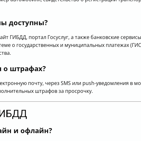
лы доступны?
йт ГИБДД, портал Госуслуг, а также банковские сервис
еме о государственных и муниципальных платежах (ГИС
ства.
я о штрафах?
ектронную почту, через SMS или push-уведомления в м
полнительных штрафов за просрочку.
ГИБДД
айн и офлайн?