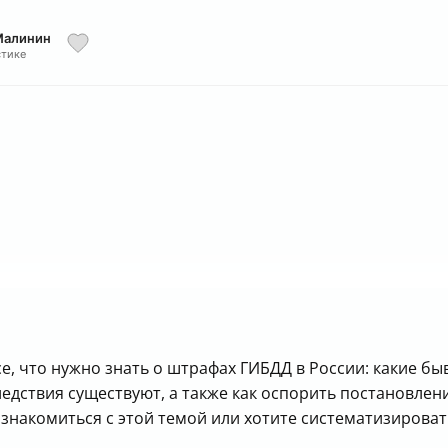
Малинин
стике
фов
актика штрафов
ты по штрафам ГИБДД
е, что нужно знать о штрафах ГИБДД в России: какие б
едствия существуют, а также как оспорить постановлен
знакомиться с этой темой или хотите систематизировать