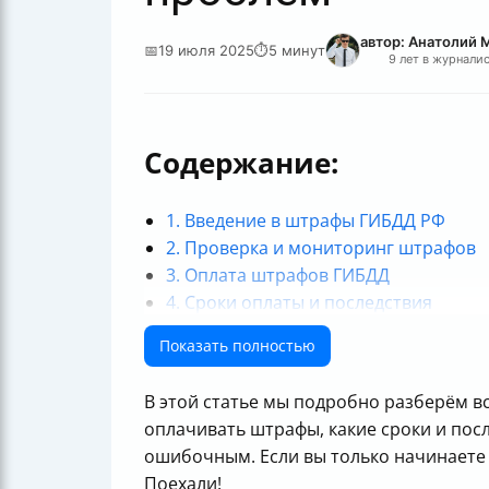
автор: Анатолий 
📅
19 июля 2025
⏱
5 минут
9 лет в журнали
Содержание:
1. Введение в штрафы ГИБДД РФ
2. Проверка и мониторинг штрафов
3. Оплата штрафов ГИБДД
4. Сроки оплаты и последствия
5. Оспаривание и исправление штра
Показать полностью
6. Дополнительные советы и профил
Итоговая таблица: ключевые момен
В этой статье мы подробно разберём вс
оплачивать штрафы, какие сроки и посл
ошибочным. Если вы только начинаете 
Поехали!