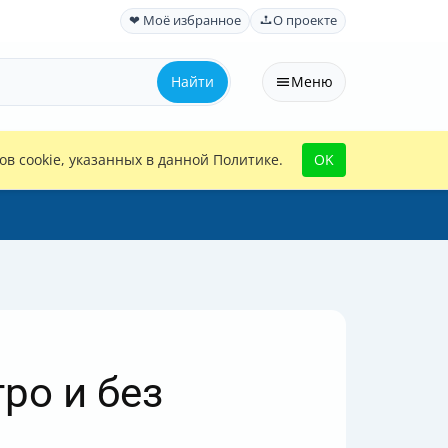
❤ Моё избранное
О проекте
Найти
Меню
в cookie, указанных в данной Политике.
OK
ро и без