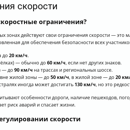
ния скорости
скоростные ограничения?
илых зонах действуют свои ограничения скорости — это
овленная для обеспечения безопасности всех участник
а до
20 км/ч
.
сёлках) — обычно до
60 км/ч
, если нет других знаков.
в
— до
90 км/ч
на трассах и региональных шоссе.
 вне жилой зоны — до
50 км/ч
, в жилой зоне — до
20 км
стралях иногда может достигать
130 км/ч
, но это редко
итывают особенности дороги, наличие пешеходов, пого
т риск аварий и спасает жизни.
регулировании скорости