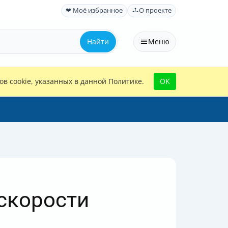
❤ Моё избранное
О проекте
Найти
Меню
в cookie, указанных в данной Политике.
OK
 скорости