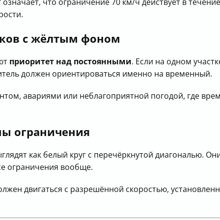
" означает, что ограничение 70 км/ч действует в течени
рости.
ков с жёлтым фоном
еют
приоритет над постоянными
. Если на одном участ
итель должен ориентироваться именно на временный.
онтом, авариями или неблагоприятной погодой, где вр
ны ограничения
глядят как белый круг с перечёркнутой диагональю. Он
все ограничения вообще.
должен двигаться с разрешённой скоростью, установленн