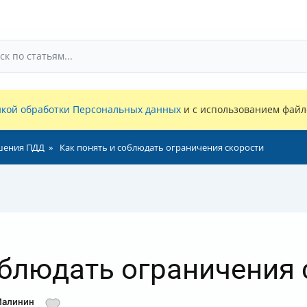
кой обработки Персональных данных
и с использованием файло
шения ПДД
Как понять и соблюдать ограничения скорости
облюдать ограничения
Малинин