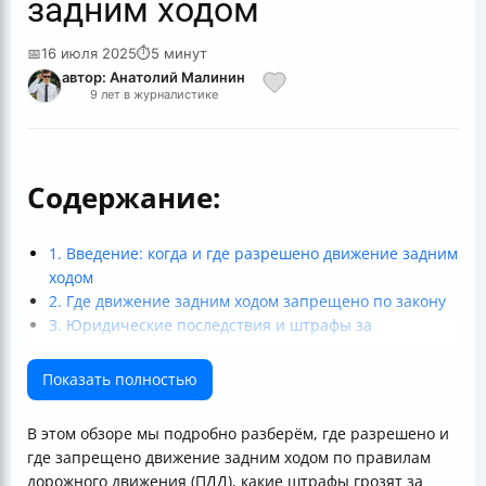
задним ходом
📅
16 июля 2025
⏱
5 минут
автор: Анатолий Малинин
9 лет в журналистике
Содержание:
1. Введение: когда и где разрешено движение задним
ходом
2. Где движение задним ходом запрещено по закону
3. Юридические последствия и штрафы за
нарушения
4. Практические советы для безопасного движения
Показать полностью
задним ходом
5. Особые ситуации и рекомендации для
В этом обзоре мы подробно разберём, где разрешено и
начинающих
где запрещено движение задним ходом по правилам
Итог: движение задним ходом — это манёвр,
дорожного движения (ПДД), какие штрафы грозят за