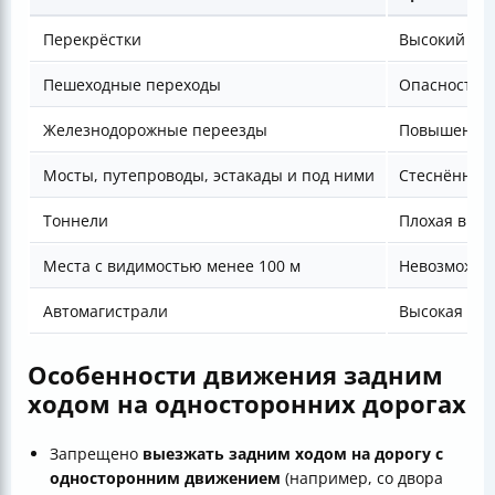
Перекрёстки
Высокий рис
Пешеходные переходы
Опасность 
Железнодорожные переезды
Повышенная
Мосты, путепроводы, эстакады и под ними
Стеснённые 
Тоннели
Плохая види
Места с видимостью менее 100 м
Невозможнос
Автомагистрали
Высокая ско
Особенности движения задним
ходом на односторонних дорогах
Запрещено
выезжать задним ходом на дорогу с
односторонним движением
(например, со двора