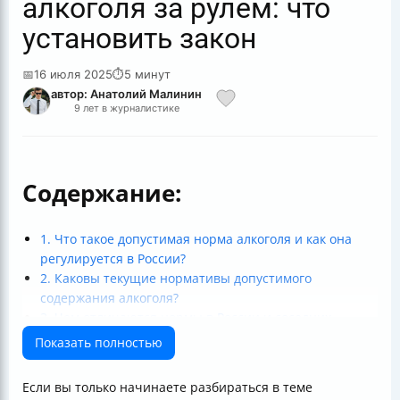
алкоголя за рулем: что
установить закон
📅
16 июля 2025
⏱
5 минут
автор: Анатолий Малинин
9 лет в журналистике
Содержание:
1. Что такое допустимая норма алкоголя и как она
регулируется в России?
2. Каковы текущие нормативы допустимого
содержания алкоголя?
3. Чем отличаются нормы в России и соседних
странах?
Показать полностью
4. Как проводится проверка и измерение уровня
алкоголя?
Если вы только начинаете разбираться в теме
5. Какие последствия ждут за превышение