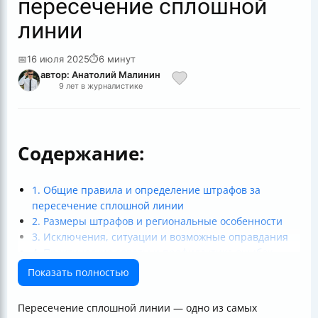
пересечение сплошной
линии
📅
16 июля 2025
⏱
6 минут
автор: Анатолий Малинин
9 лет в журналистике
Содержание:
1. Общие правила и определение штрафов за
пересечение сплошной линии
2. Размеры штрафов и региональные особенности
3. Исключения, ситуации и возможные оправдания
4. Практические советы и профилактика ошибок
5. Особые ситуации и дополнительные вопросы
Показать полностью
Итог
Пересечение сплошной линии — одно из самых