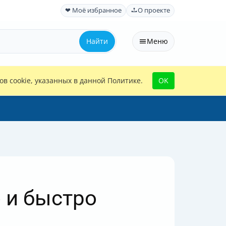
❤ Моё избранное
О проекте
Найти
Меню
в cookie, указанных в данной Политике.
OK
 и быстро