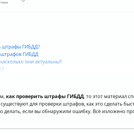
стике
ть штрафы ГИБДД?
 штрафов ГИБДД
насколько они актуальны?
ДД
иях штрафов?
ты проверки и оплаты штрафов ГИБДД
ом,
как проверить штрафы ГИБДД
, то этот материал с
существуют для проверки штрафов, как это сделать быст
то делать, если вы обнаружили ошибку. Всё изложено п