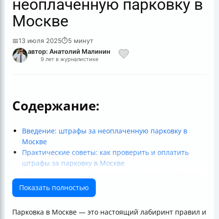
неоплаченную парковку в
Москве
📅
13 июля 2025
⏱
5 минут
автор: Анатолий Малинин
9 лет в журналистике
Содержание:
Введение: штрафы за неоплаченную парковку в
Москве
Практические советы: как проверить и оплатить
штрафы за парковку в Москве
Оспаривание штрафов: что делать, если штраф
выписан ошибочно?
Показать полностью
Распространённые проблемы и особенности системы
штрафов в Москве
Парковка в Москве — это настоящий лабиринт правил и
Итоги и рекомендации для водителей в Москве