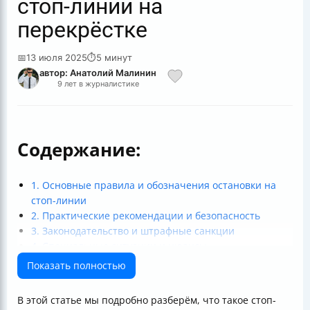
стоп-линии на
перекрёстке
📅
13 июля 2025
⏱
5 минут
автор: Анатолий Малинин
9 лет в журналистике
Содержание:
1. Основные правила и обозначения остановки на
стоп-линии
2. Практические рекомендации и безопасность
3. Законодательство и штрафные санкции
4. Специальные ситуации и нюансы
Итоговые советы для водителей
Показать полностью
В этой статье мы подробно разберём, что такое стоп-