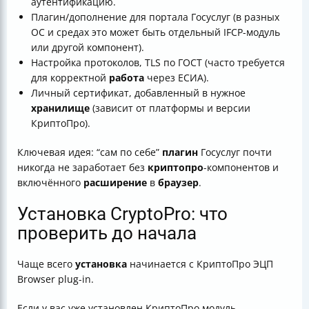
аутентификацию.
Плагин/дополнение для портала Госуслуг (в разных
ОС и средах это может быть отдельный IFCP-модуль
или другой компонент).
Настройка протоколов, TLS по ГОСТ (часто требуется
для корректной
работа
через ЕСИА).
Личный сертификат, добавленный в нужное
хранилище
(зависит от платформы и версии
КриптоПро).
Ключевая идея: “сам по себе”
плагин
Госуслуг почти
никогда не заработает без
криптопро
-компонентов и
включённого
расширение
в
браузер
.
Установка CryptoPro: что
проверить до начала
Чаще всего
установка
начинается с КриптоПро ЭЦП
Browser plug-in.
Если у вас уже установлен КриптоПро модуль,