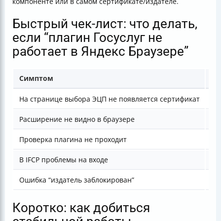
компоненте или в самом сертификате/издателе.
Быстрый чек-лист: что делать,
если “плагин Госуслуг не
работает в Яндекс Браузере”
Симптом
Ве
На странице выбора ЭЦП не появляется сертификат
Се
Расширение не видно в браузере
Cr
Проверка плагина не проходит
Ко
В IFCP проблемы на входе
TL
Ошибка “издатель заблокирован”
Бл
Коротко: как добиться