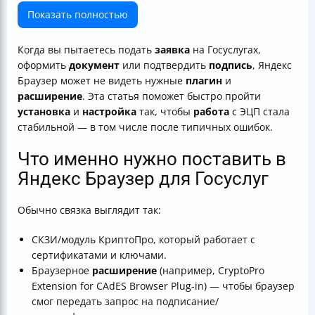
Как скачать и установить плагин Госуслуг для
Показать полностью
электронной подписи
Если нужен IFCP в корпоративной или специальной
Когда вы пытаетесь подать
заявка
на Госуслугах,
среде (Astra Linux)
оформить
документ
или подтвердить
подпись
, Яндекс
Как проверить работу плагина КриптоПро и
Браузер может не видеть нужные
плагин
и
расширения
расширение
. Эта статья поможет быстро пройти
Как использовать электронную подпись для входа на
установка
и
настройка
так, чтобы
работа
с ЭЦП стала
Госуслуги после установки
стабильной — в том числе после типичных ошибок.
Сертификат и контейнер: самая частая причина,
почему “не работает”
Что именно нужно поставить в
Настройка журналов и диагностика (если IFCP/
Яндекс Браузер для Госуслуг
компонент не работает)
Поддерживаемые версии и требования для Astra
Обычно связка выглядит так:
Linux
Где подтвердить подлинность электронной подписи
СКЗИ/модуль КриптоПро, который работает с
Быстрый чек-лист: что делать, если “плагин Госуслуг
сертификатами и ключами.
не работает в Яндекс Браузере”
Браузерное
расширение
(например, CryptoPro
Коротко: как добиться стабильной работы
Extension for CAdES Browser Plug-in) — чтобы браузер
смог передать запрос на подписание/